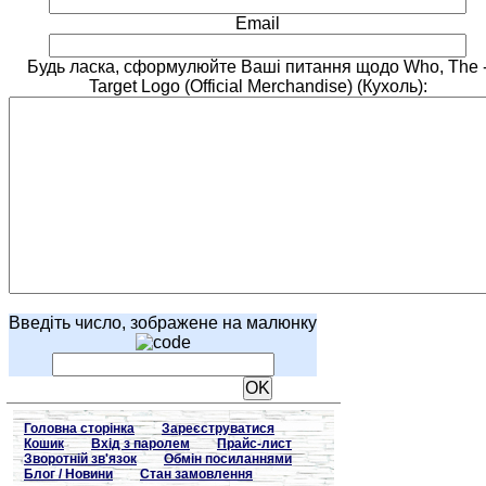
Email
Будь ласка, сформулюйте Ваші питання щодо Who, The 
Target Logo (Official Merchandise) (Кухоль):
Введіть число, зображене на малюнку
Головна сторінка
Зареєструватися
Кошик
Вхід з паролем
Прайс-лист
Зворотній зв'язок
Обмін посиланнями
Блог / Новини
Стан замовлення