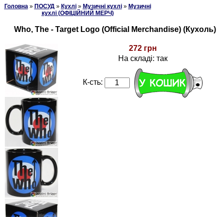
Головна
»
ПОСУД
»
Кухлі
»
Музичні кухлі
»
Музичні
кухлі (ОФІЦІЙНИЙ МЕРЧ)
Who, The - Target Logo (Official Merchandise) (Кухоль)
272 грн
На складі: так
К-сть: