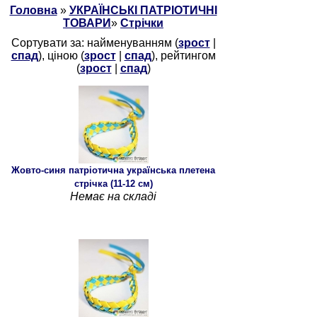
Головна
»
УКРАЇНСЬКІ ПАТРІОТИЧНІ
ТОВАРИ
»
Стрічки
Сортувати за: найменуванням (
зрост
|
спад
), ціною (
зрост
|
спад
), рейтингом
(
зрост
|
спад
)
Жовто-синя патріотична українська плетена
стрічка (11-12 см)
Немає на складі